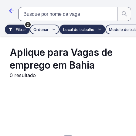
Pular para o conteúdo principal
Busque por nome da vaga
2
Filtrar
Ordenar
Local de trabalho
Modelo de tra
Aplique para Vagas de
emprego em Bahia
0
resultado