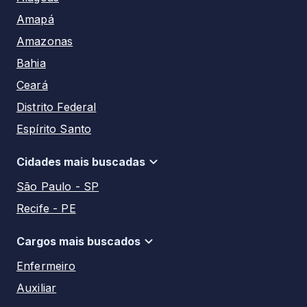
Amapá
Amazonas
Bahia
Ceará
Distrito Federal
Espírito Santo
Goiás
Cidades mais buscadas
Maranhão
São Paulo - SP
Mato Grosso
Recife - PE
Mato Grosso do Sul
Manaus - AM
Minas Gerais
Cargos mais buscados
Salvador - BA
Pará
Enfermeiro
Aracaju - SE
Paraíba
Auxiliar
Rio de Janeiro - RJ
Paraná