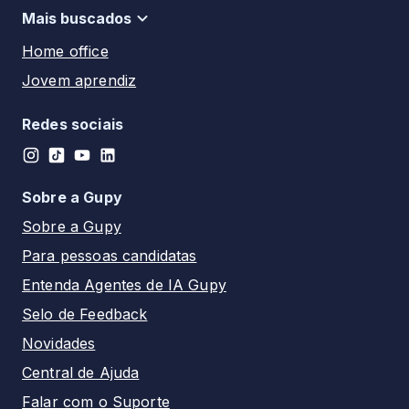
Motorista
Tatuí - SP
Mais buscados
Pernambuco
Auxiliar de enfermagem
Santos - SP
Home office
Piauí
Técnico de enfermagem
Franca - SP
Jovem aprendiz
Rio de Janeiro
Auxiliar administrativo
Campinas - SP
Estágio
Rio Grande do Norte
Recepcionista
Redes sociais
PCD
Rio Grande do Sul
Analista
Rondônia
Assistente
Sobre a Gupy
Roraima
Advogado
Sobre a Gupy
Santa Catarina
Para pessoas candidatas
São Paulo
Entenda Agentes de IA Gupy
Sergipe
Selo de Feedback
Tocantins
Novidades
Central de Ajuda
Falar com o Suporte