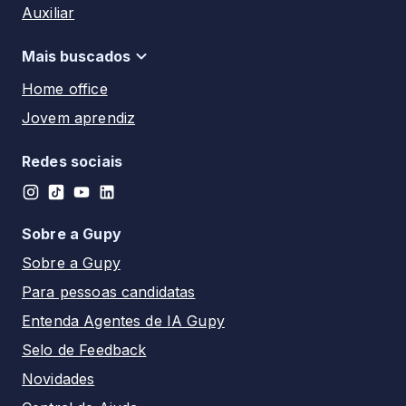
Paraíba
Auxiliar
Rio de Janeiro - RJ
Paraná
Motorista
Tatuí - SP
Mais buscados
Pernambuco
Auxiliar de enfermagem
Santos - SP
Home office
Piauí
Técnico de enfermagem
Franca - SP
Jovem aprendiz
Rio de Janeiro
Auxiliar administrativo
Campinas - SP
Estágio
Rio Grande do Norte
Recepcionista
Redes sociais
PCD
Rio Grande do Sul
Analista
Rondônia
Assistente
Sobre a Gupy
Roraima
Advogado
Sobre a Gupy
Santa Catarina
Para pessoas candidatas
São Paulo
Entenda Agentes de IA Gupy
Sergipe
Selo de Feedback
Tocantins
Novidades