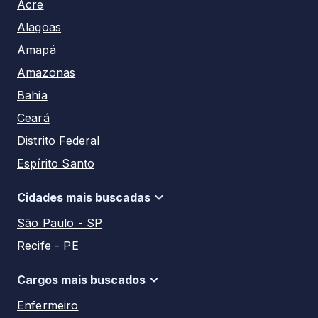
Acre
Alagoas
Amapá
Amazonas
Bahia
Ceará
Distrito Federal
Espírito Santo
Goiás
Cidades mais buscadas
Maranhão
São Paulo - SP
Mato Grosso
Recife - PE
Mato Grosso do Sul
Manaus - AM
Minas Gerais
Cargos mais buscados
Salvador - BA
Pará
Enfermeiro
Aracaju - SE