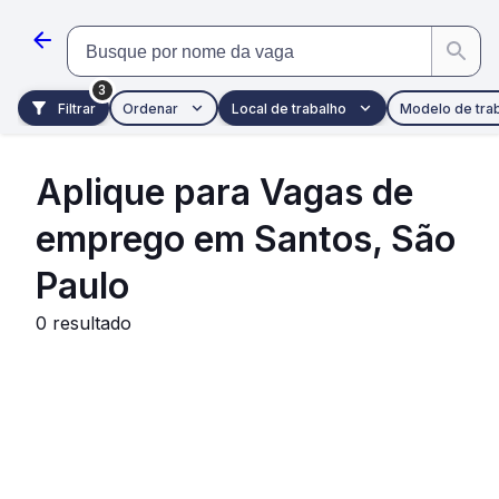
Pular para o conteúdo principal
Busque por nome da vaga
3
Filtrar
Ordenar
Local de trabalho
Modelo de tra
Aplique para Vagas de
emprego em Santos, São
Paulo
0
resultado