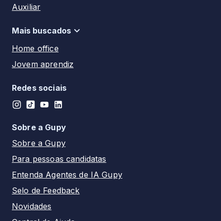
Paraíba
Auxiliar
Rio de Janeiro - RJ
Paraná
Motorista
Tatuí - SP
Mais buscados
Pernambuco
Auxiliar de enfermagem
Santos - SP
Home office
Piauí
Técnico de enfermagem
Franca - SP
Jovem aprendiz
Rio de Janeiro
Auxiliar administrativo
Campinas - SP
Estágio
Rio Grande do Norte
Recepcionista
Redes sociais
PCD
Rio Grande do Sul
Analista
Rondônia
Assistente
Sobre a Gupy
Roraima
Advogado
Sobre a Gupy
Santa Catarina
Para pessoas candidatas
São Paulo
Entenda Agentes de IA Gupy
Sergipe
Selo de Feedback
Tocantins
Novidades