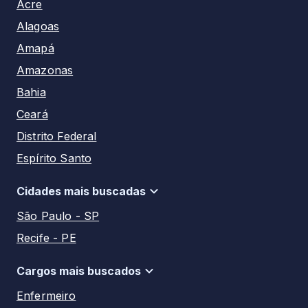
Acre
Alagoas
Amapá
Amazonas
Bahia
Ceará
Distrito Federal
Espírito Santo
Goiás
Cidades mais buscadas
Maranhão
São Paulo - SP
Mato Grosso
Recife - PE
Mato Grosso do Sul
Manaus - AM
Minas Gerais
Cargos mais buscados
Salvador - BA
Pará
Enfermeiro
Aracaju - SE