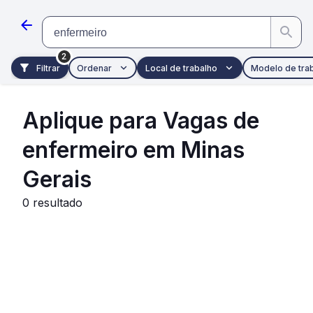
Pular para o conteúdo principal
enfermeiro
2
Filtrar
Ordenar
Local de trabalho
Modelo de tra
Aplique para Vagas de
enfermeiro em Minas
Gerais
0
resultado