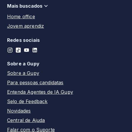
Motorista
Tatuí - SP
Mais buscados
Pernambuco
Auxiliar de enfermagem
Santos - SP
Home office
Piauí
Técnico de enfermagem
Franca - SP
Jovem aprendiz
Rio de Janeiro
Auxiliar administrativo
Campinas - SP
Estágio
Rio Grande do Norte
Recepcionista
Redes sociais
PCD
Rio Grande do Sul
Analista
Rondônia
Assistente
Sobre a Gupy
Roraima
Advogado
Sobre a Gupy
Santa Catarina
Para pessoas candidatas
São Paulo
Entenda Agentes de IA Gupy
Sergipe
Selo de Feedback
Tocantins
Novidades
Central de Ajuda
Falar com o Suporte