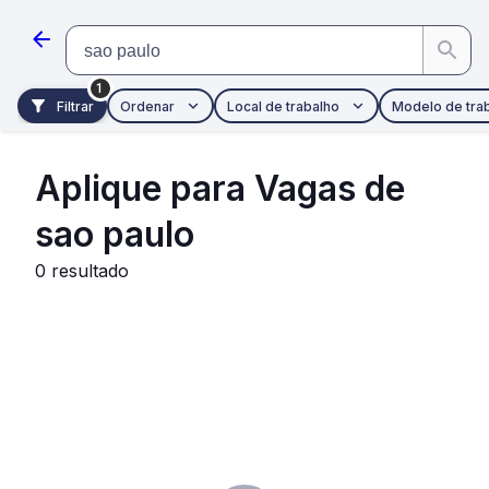
Pular para o conteúdo principal
sao paulo
1
Filtrar
Ordenar
Local de trabalho
Modelo de tra
Aplique para Vagas de
sao paulo
0
resultado