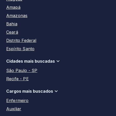
Amapá
Amazonas
Bahia
Ceará
Distrito Federal
Espírito Santo
Goiás
Cidades mais buscadas
Maranhão
São Paulo - SP
Mato Grosso
Recife - PE
Mato Grosso do Sul
Manaus - AM
Minas Gerais
Cargos mais buscados
Salvador - BA
Pará
Enfermeiro
Aracaju - SE
Paraíba
Auxiliar
Rio de Janeiro - RJ
Paraná